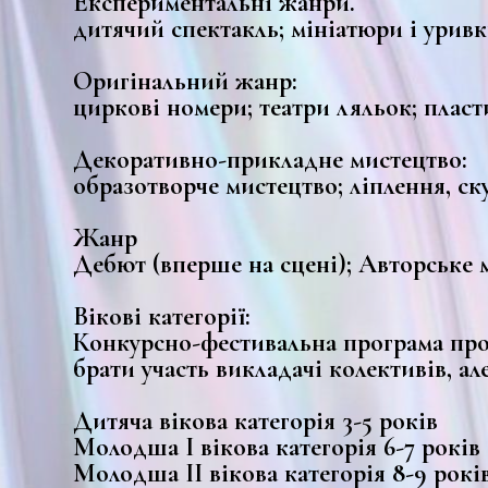
Експериментальні жанри.
дитячий спектакль; мініатюри і уривк
Оригінальний жанр:
циркові номери; театри ляльок; пласт
Декоративно-прикладне мистецтво:
образотворче мистецтво; ліплення, ск
Жанр
Дебют (вперше на сцені); Авторське 
Вікові категорії:
Конкурсно-фестивальна програма пров
брати участь викладачі колективів, ал
Дитяча вікова категорія 3-5 років
Молодша І вікова категорія 6-7 років
Молодша ІІ вікова категорія 8-9 рокі