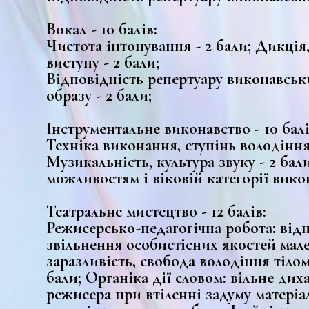
Вокал - 10 балів:
Чистота інтонування - 2 бали; Дикція,
виступу - 2 бали;
Відповідність репертуару виконавськи
образу - 2 бали;
Інструментальне виконавство - 10 балі
Техніка виконання, ступінь володіння
Музикальність, культура звуку - 2 бал
можливостям і віковій категорії викон
Театральне мистецтво - 12 балів:
Режисерсько-педагогічна робота: від
звільнення особистісних якостей мале
заразливість, свобода володіння тілом
бали; Органіка дії словом: вільне дих
режисера при втіленні задуму матеріа