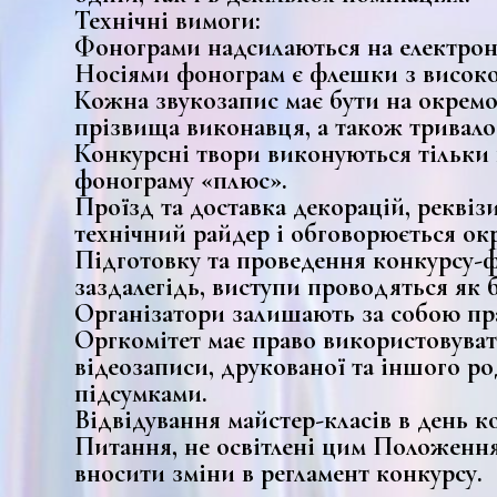
Технічні вимоги:
Фонограми надсилаються на електронну
Носіями фонограм є флешки з високо
Кожна звукозапис має бути на окремом
прізвища виконавця, а також тривало
Конкурсні твори виконуються тільки п
фонограму «плюс».
Проїзд та доставка декорацій, реквіз
технічний райдер і обговорюється ок
Підготовку та проведення конкурсу-ф
заздалегідь, виступи проводяться як 
Організатори залишають за собою пра
Оргкомітет має право використовуват
відеозаписи, друкованої та іншого ро
підсумками.
Відвідування майстер-класів в день ко
Питання, не освітлені цим Положення
вносити зміни в регламент конкурсу.