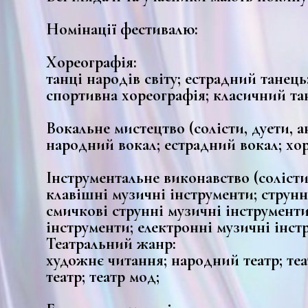
Номінації фестивалю:
Хореографія:
танці народів світу; естрадний танець
спортивна хореографія; класичний та
Вокальне мистецтво (солісти, дуети, а
народний вокал; естрадний вокал; хо
Інструментальне виконавство (солісти,
клавішні музичні інструменти; струнн
смичкові струнні музичні інструменти
інструменти; електронні музичні інст
Театральний жанр:
художнє читання; народний театр; теа
театр; театр мод;