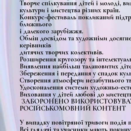
Творче спілкування дітей і молоді, в
культури і мистецтва різних країн.
Конкурс-фестиваль покликаний підтр
ближнього
і далекого зарубіжжя.
Обмін досвідом та художніми досягн
керівників
дитячих творчих колективів.
Розширення кругозору та інтелектуаль
Виявлення найбільш талановитих дітей
Збереження і передання у спадок куль
Створення атмосфери незабутнього тв
Удосконалення системи художньо-ест
Виховання у дітей любові до мистецтв
ЗАБОРОНЕНО ВИКОРИСТОВУВА
РОСІЙСЬКОМОВНИЙ КОНТЕНТ
У випадку повітряної тривоги подія 
Всі глядачі та учасники мають покин