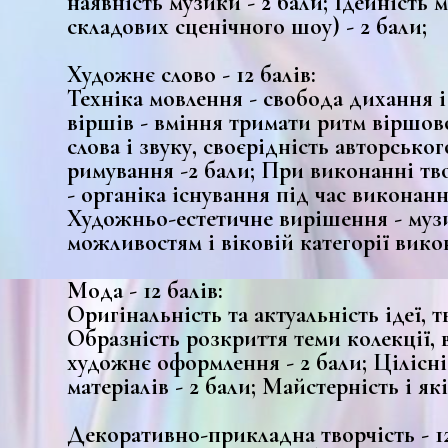
наявність музики - 2 бали; Ідейність 
складових сценічного шоу) - 2 бали;
Художнє слово - 12 балів:
Техніка мовлення - свобода дихання і 
віршів - вміння тримати ритм віршово
слова і звуку, своєрідність авторськог
римування -2 бали; При виконанні тво
- органіка існування під час виконанн
Художньо-естетичне вирішення - музик
можливостям і віковій категорії викон
Мода - 12 балів:
Оригінальність та актуальність ідеї, т
Образність розкриття теми колекції, 
художнє оформлення - 2 бали; Цілісні
матеріалів - 2 бали; Майстерність і як
Декоративно-прикладна творчість - 12