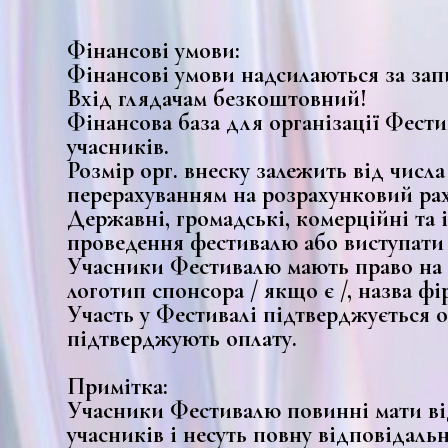
Фінансові умови:
Фінансові умови надсилаються за запи
Вхід глядачам безкоштовний!
Фінансова база для організації Фест
учасників.
Розмір орг. внеску залежить від числ
перерахуванням на розрахунковий рах
Державні, громадські, комерційні та 
проведення фестивалю або виступати 
Учасники Фестивалю мають право на р
логотип спонсора / якщо є /, назва ф
Участь у Фестивалі підтверджується о
підтверджують оплату.
Примітка:
Учасники Фестивалю повинні мати ві
учасників і несуть повну відповідальн