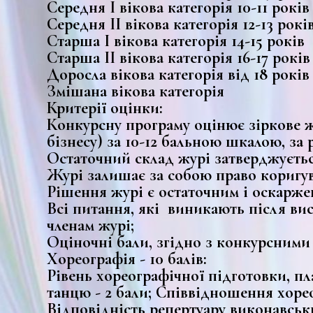
Середня І вікова категорія 10-11 років
Середня ІІ вікова категорія 12-13 рокі
Старша І вікова категорія 14-15 років
Старша ІІ вікова категорія 16-17 років
Доросла вікова категорія від 18 років
Змішана вікова категорія
Критерії оцінки:
Конкурсну програму оцінює зіркове жу
бізнесу) за 10-12 бальною шкалою, за
Остаточний склад журі затверджуєтьс
Журі залишає за собою право коригув
Рішення журі є остаточним і оскарже
Всі питання, які виникають після вис
членам журі;
Оціночні бали, згідно з конкурсними
Хореографія - 10 балів:
Рівень хореографічної підготовки, пл
танцю - 2 бали; Співвідношення хорео
Відповідність репертуару виконавськи