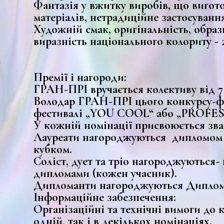
Фантазія у вжитку виробів, що вигото
матеріалів, нетрадиційне застосування
Художній смак, оригінальність, образ
виразність національного колориту - 2
Премії і нагороди:
ГРАН-ПРІ вручається колективу від 7 
Володар ГРАН-ПРІ цього конкурсу-фе
фестивалі „YOU COOL“ або „PROFEST“
У кожній номінації присвоюється званн
Лауреати нагороджуються дипломом та
кубком.
Соліст, дует та тріо нагороджуються-
дипломами (кожен учасник).
Дипломанти нагороджуються Диплома
Інформаційне забезпечення:
Організаційні та технічні вимоги до 
одній, так і в декількох номінаціях.